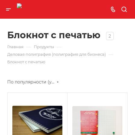
Блокнот с печатью
2
—
—
Главная
Продукты
—
Деловая полиграфия (полиграфия для бизнеса)
Блокнот с печатью
По популярности (убывание)