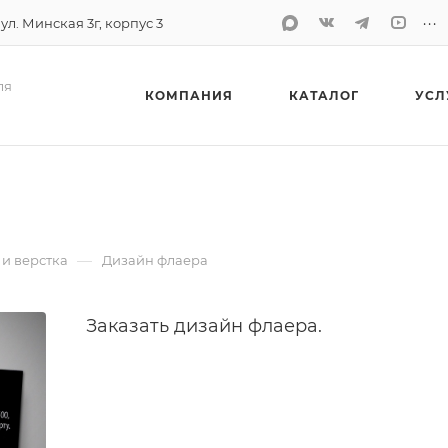
...
 ул. Минская 3г, корпус 3
ля
КОМПАНИЯ
КАТАЛОГ
УСЛ
—
и верстка
Дизайн флаера
Заказать дизайн флаера.