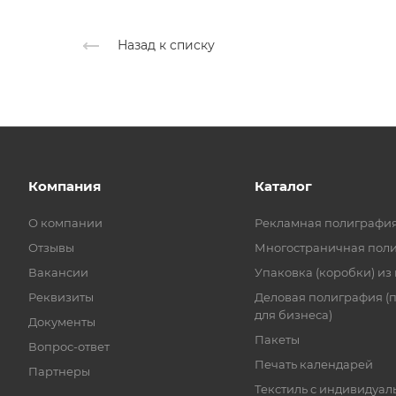
Назад к списку
Компания
Каталог
О компании
Рекламная полиграфи
Отзывы
Многостраничная пол
Вакансии
Упаковка (коробки) из
Реквизиты
Деловая полиграфия (
для бизнеса)
Документы
Пакеты
Вопрос-ответ
Печать календарей
Партнеры
Текстиль с индивидуал