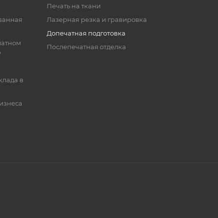
Печать на ткани
ванная
Лазерная резка и гравировка
Допечатная подготовка
матном
Послепечатная отделка
е
клада в
бизнеса