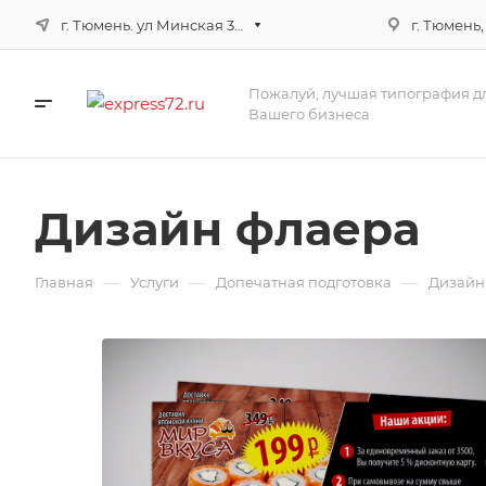
г. Тюмень. ул Минская 3г, корпус 3
г. Тюмень,
Пожалуй, лучшая типография д
Вашего бизнеса
Дизайн флаера
—
—
—
Главная
Услуги
Допечатная подготовка
Дизайн 