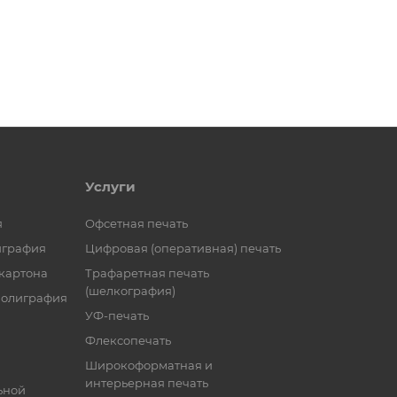
Услуги
я
Офсетная печать
играфия
Цифровая (оперативная) печать
 картона
Трафаретная печать
(шелкография)
полиграфия
УФ-печать
Флексопечать
Широкоформатная и
интерьерная печать
ьной