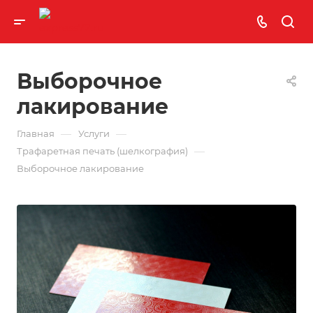
Выборочное
лакирование
—
—
Главная
Услуги
—
Трафаретная печать (шелкография)
Выборочное лакирование