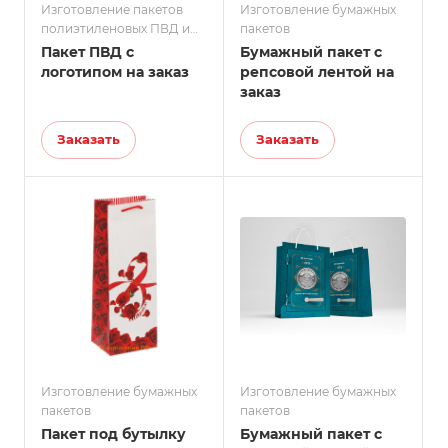
Изготовление пакетов
Изготовление бумажных
полиэтиленовых ПВД и
пакетов
ПНД
Пакет ПВД с
Бумажный пакет с
логотипом на заказ
репсовой лентой на
заказ
Заказать
Заказать
Изготовление бумажных
Изготовление бумажных
пакетов
пакетов
Пакет под бутылку
Бумажный пакет с